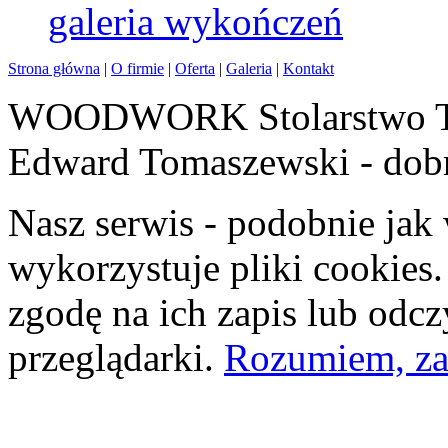
galeria
wykończeń
Strona główna
|
O firmie
|
Oferta
|
Galeria
|
Kontakt
WOODWORK
Stolarstwo 
Edward Tomaszewski - dobr
Nasz serwis - podobnie ja
wykorzystuje pliki cookies
zgodę na ich zapis lub odcz
przeglądarki.
Rozumiem, za