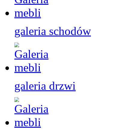
galeria
schodów
galeria
drzwi